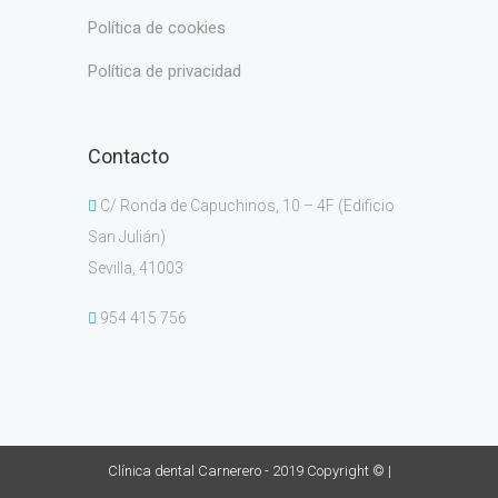
política de cookies
política de privacidad
Contacto
C/ Ronda de Capuchinos, 10 – 4F (Edificio
San Julián)
Sevilla, 41003
954 415 756
Clínica dental Carnerero - 2019 Copyright © |